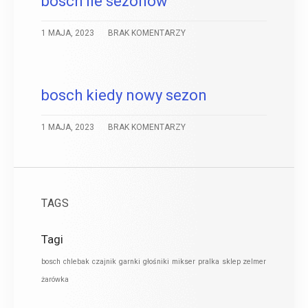
bosch ile sezonów
1 MAJA, 2023
BRAK KOMENTARZY
bosch kiedy nowy sezon
1 MAJA, 2023
BRAK KOMENTARZY
TAGS
Tagi
bosch
chlebak
czajnik
garnki
głośniki
mikser
pralka
sklep zelmer
żarówka