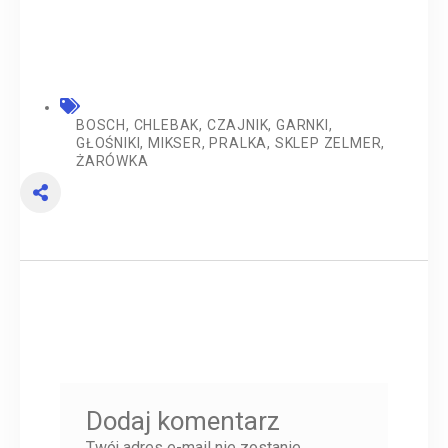
BOSCH
,
CHLEBAK
,
CZAJNIK
,
GARNKI
,
GŁOŚNIKI
,
MIKSER
,
PRALKA
,
SKLEP ZELMER
,
ŻARÓWKA
Dodaj komentarz
Twój adres e-mail nie zostanie