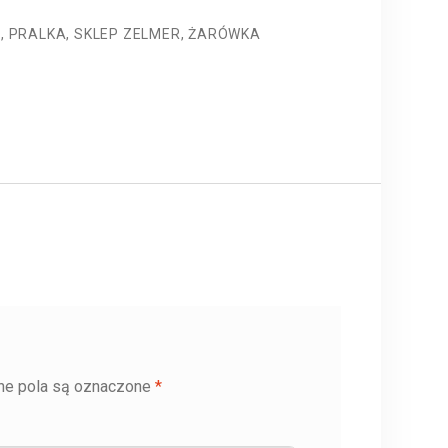
R
,
PRALKA
,
SKLEP ZELMER
,
ŻARÓWKA
e pola są oznaczone
*