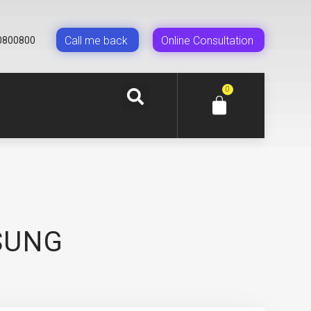
Сall me back
Online Сonsultation
0800800
0
SUNG