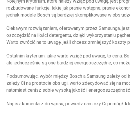
Kolejnym kryterium, które należy wziąć pod uwagę, jest prog
rozbudowane funkcje, takie jak pranie wstępne, pranie ekono
jednak modele Bosch są bardziej skomplikowane w obsłudz
Ciekawym rozwiązaniem, oferowanym przez Samsunga, jest 
oszczędzić na ilości detergentu, dzięki wykorzystaniu pęch
Warto zwrócić na to uwagę, jeśli chcesz zmniejszyć koszty p
Ostatnim kryterium, jakie warto wziąć pod uwagę, to cena. 
ale jednocześnie są one bardziej energooszczędne, co może
Podsumowując, wybór między Bosch a Samsung zależy od ind
zależy Ci na prostocie obsługi, warto zdecydować się na mo
natomiast cenisz sobie wysoką jakość i energooszczędność
Napisz komentarz do wpisu, powiedz nam czy Ci pomógł:
kt