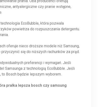
ramowanie prania. Oba producenci oferują
miczne, antyalergiczne czy pranie wstępne,
e.
technologia EcoBubble, która pozwala
erzyków powietrza do rozpuszczania detergentu.
rania.
Bosch oferuje nieco droższe modele niż Samsung,
 przyczynić się do niższych rachunków za prąd.
ywidualnych preferencji i wymagań. Jeśli
del Samsunga z technologią EcoBubble. Jeśli
, to Bosch będzie lepszym wyborem.
óra pralka lepsza bosch czy samsung