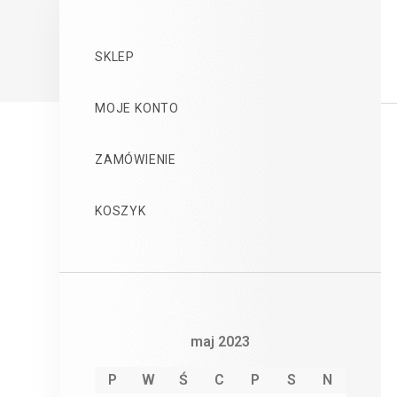
SKLEP
MOJE KONTO
ZAMÓWIENIE
KOSZYK
maj 2023
P
W
Ś
C
P
S
N