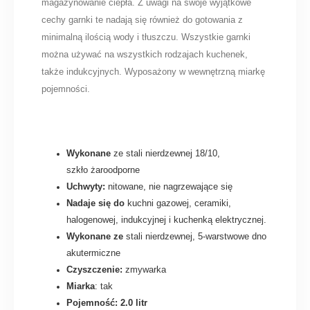
magazynowanie ciepła. Z uwagi na swoje wyjątkowe
cechy garnki te nadają się również do gotowania z
minimalną ilością wody i tłuszczu. Wszystkie garnki
można używać na wszystkich rodzajach kuchenek,
także indukcyjnych. Wyposażony w wewnętrzną miarkę
pojemności.
Wykonane
ze stali nierdzewnej 18/10,
szkło żaroodporne
Uchwyty:
nitowane, nie nagrzewające się
Nadaje się do
kuchni gazowej, ceramiki,
halogenowej, indukcyjnej i kuchenką elektrycznej.
Wykonane ze
stali nierdzewnej, 5-warstwowe dno
akutermiczne
Czyszczenie:
zmywarka
Miarka
: tak
Pojemność: 2.0 litr