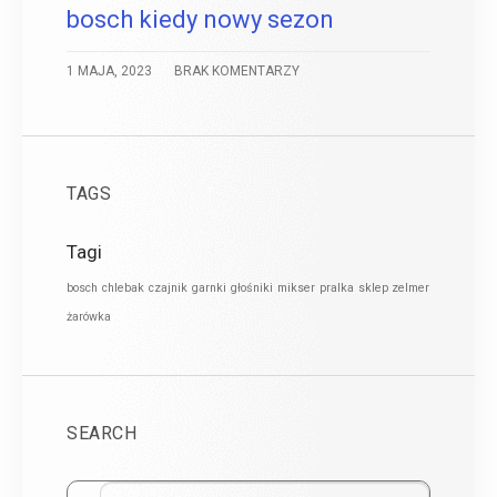
bosch kiedy nowy sezon
1 MAJA, 2023
BRAK KOMENTARZY
TAGS
Tagi
bosch
chlebak
czajnik
garnki
głośniki
mikser
pralka
sklep zelmer
żarówka
SEARCH