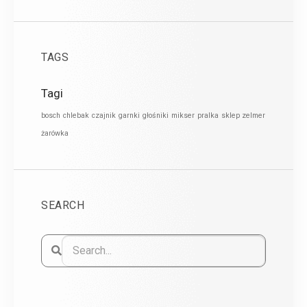
TAGS
Tagi
bosch
chlebak
czajnik
garnki
głośniki
mikser
pralka
sklep zelmer
żarówka
SEARCH