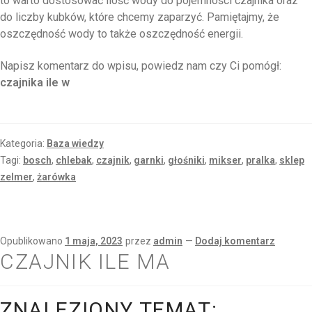
to warto dostosować ilość wody do pojemności czajnika oraz
do liczby kubków, które chcemy zaparzyć. Pamiętajmy, że
oszczędność wody to także oszczędność energii.
Napisz komentarz do wpisu, powiedz nam czy Ci pomógł:
czajnika ile w
Kategoria:
Baza wiedzy
Tagi:
bosch
,
chlebak
,
czajnik
,
garnki
,
głośniki
,
mikser
,
pralka
,
sklep
zelmer
,
żarówka
Opublikowano
1 maja, 2023
przez
admin
—
Dodaj komentarz
CZAJNIK ILE MA
ZNALEZIONY TEMAT: