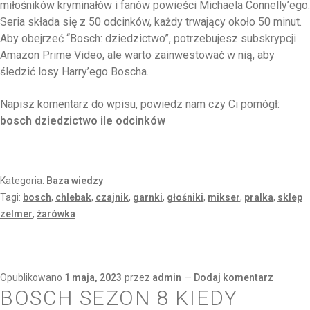
miłośników kryminałów i fanów powieści Michaela Connelly’ego.
Seria składa się z 50 odcinków, każdy trwający około 50 minut.
Aby obejrzeć “Bosch: dziedzictwo”, potrzebujesz subskrypcji
Amazon Prime Video, ale warto zainwestować w nią, aby
śledzić losy Harry’ego Boscha.
Napisz komentarz do wpisu, powiedz nam czy Ci pomógł:
bosch dziedzictwo ile odcinków
Kategoria:
Baza wiedzy
Tagi:
bosch
,
chlebak
,
czajnik
,
garnki
,
głośniki
,
mikser
,
pralka
,
sklep
zelmer
,
żarówka
Opublikowano
1 maja, 2023
przez
admin
—
Dodaj komentarz
BOSCH SEZON 8 KIEDY