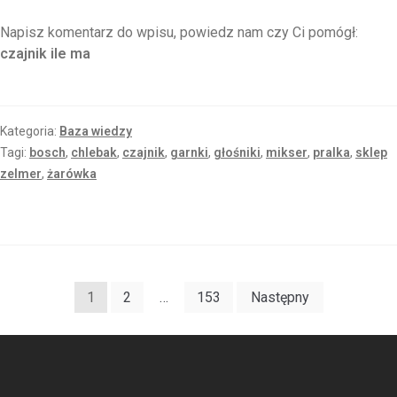
Napisz komentarz do wpisu, powiedz nam czy Ci pomógł:
czajnik ile ma
Kategoria:
Baza wiedzy
Tagi:
bosch
,
chlebak
,
czajnik
,
garnki
,
głośniki
,
mikser
,
pralka
,
sklep
zelmer
,
żarówka
1
2
…
153
Następny