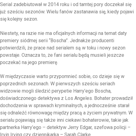
Serial zadebiutował w 2014 roku i od tamtej pory doczekał się
już sześciu sezonów. Wielu fanów zastanawia się, kiedy pojawi
się kolejny sezon.
Niestety, na razie nie ma oficjalnych informacji na temat daty
premiery siódmej serii “Boscha”. Jednakże producenti
potwierdzili, że prace nad serialem są w toku i nowy sezon
powstaje. Oznacza to, że fani serialu będą musieli jeszcze
poczekać na jego premierę.
W międzyczasie warto przypomnieć sobie, co dzieje się w
poprzednich sezonach. W pierwszych sześciu seriach
widzowie mogli śledzić perypetie Harry’ego Boscha,
doświadczonego detektywa z Los Angeles. Bohater prowadził
dochodzenia w sprawach kryminalnych, a jednocześnie starał
się odnaleźć równowagę między pracą a życiem prywatnym. W
serialu pojawiają się także inni ciekawi bohaterowie, takie jak
partnerka Harry’ego – detektyw Jerry Edgar, szefowa policji –
Irvin Irving czy dziennikarka – Sarah Clarke.