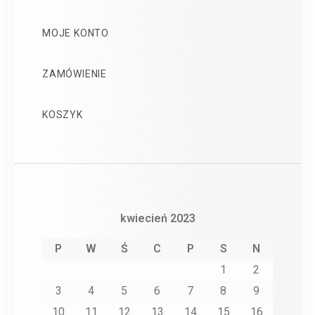
MOJE KONTO
ZAMÓWIENIE
KOSZYK
kwiecień 2023
P
W
Ś
C
P
S
N
1
2
3
4
5
6
7
8
9
10
11
12
13
14
15
16