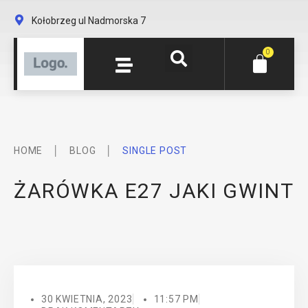
Kołobrzeg ul Nadmorska 7
0
│
│
HOME
BLOG
SINGLE POST
ŻARÓWKA E27 JAKI GWINT
30 KWIETNIA, 2023
11:57 PM