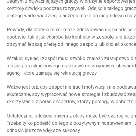
Jednym z najważniejszych graczy w drużynie esportowej jest
kontrolę dźwięku podczas rozgrywek. Odejście takiego gra
dlatego warto wiedzieć, dlaczego może do niego dojść i co zro
Powody, dla których mixer może zdecydować się na odejście
osobiste, takie jak choroba lub konflikty w zespole, ale tak
otrzymać lepszą ofertę od innego zespołu lub chcieć skoncen
W takiej sytuacji zespół musi szybko znaleźć zastępstwo dl
można poszukać nowego gracza wśród znajomych lub wśród i
agencji, które zajmują się rekrutacją graczy.
Ważne jest też, aby zespół nie tracił motywacji i nie poddawa
skutecznie, aby wypracować nowe strategie i zbudować ze
skorzystanie z porad ekspertów, którzy pomogą w doborze 
Ostatecznie, odejście mixera z ekipy może być szansą na zm
Trzeba tylko podejść do tego z pozytywnym nastawieniem i z
odnosić jeszcze większe sukcesy.