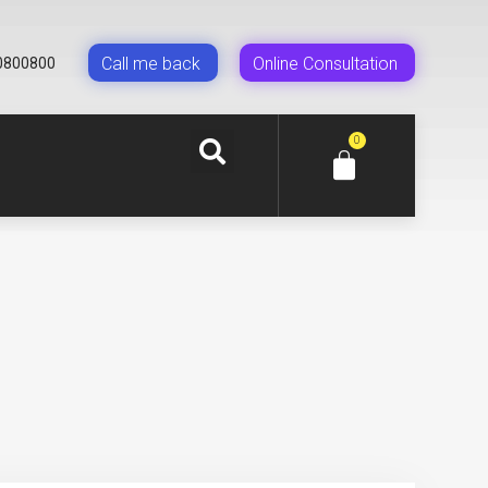
Сall me back
Online Сonsultation
0800800
0