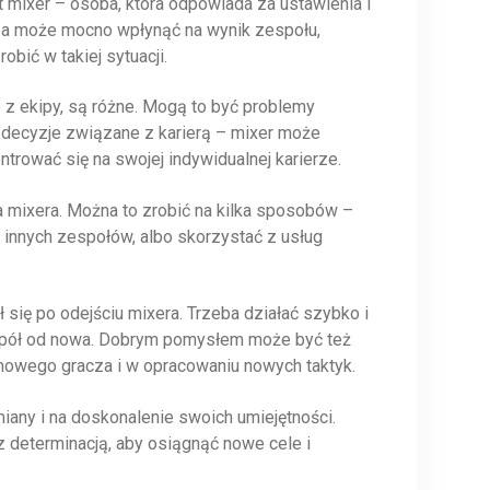
 mixer – osoba, która odpowiada za ustawienia i
cza może mocno wpłynąć na wynik zespołu,
bić w takiej sytuacji.
 z ekipy, są różne. Mogą to być problemy
że decyzje związane z karierą – mixer może
trować się na swojej indywidualnej karierze.
a mixera. Można to zrobić na kilka sposobów –
nnych zespołów, albo skorzystać z usług
ł się po odejściu mixera. Trzeba działać szybko i
spół od nowa. Dobrym pomysłem może być też
nowego gracza i w opracowaniu nowych taktyk.
iany i na doskonalenie swoich umiejętności.
 determinacją, aby osiągnąć nowe cele i