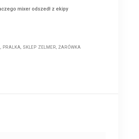
aczego mixer odszedł z ekipy
R
,
PRALKA
,
SKLEP ZELMER
,
ŻARÓWKA