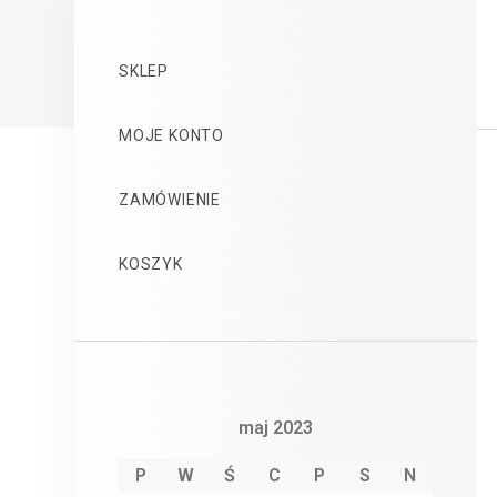
SKLEP
MOJE KONTO
ZAMÓWIENIE
KOSZYK
maj 2023
P
W
Ś
C
P
S
N