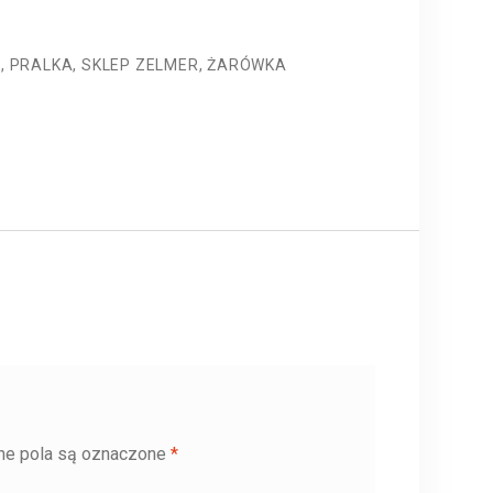
R
,
PRALKA
,
SKLEP ZELMER
,
ŻARÓWKA
e pola są oznaczone
*