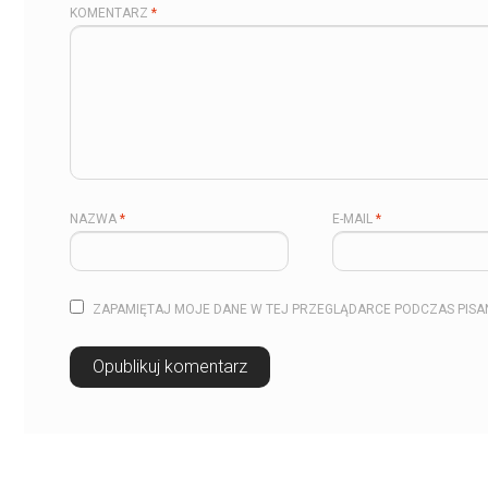
KOMENTARZ
*
NAZWA
*
E-MAIL
*
ZAPAMIĘTAJ MOJE DANE W TEJ PRZEGLĄDARCE PODCZAS PISA