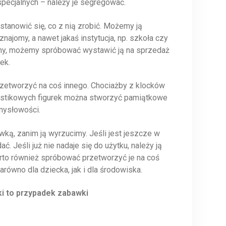
pecjalnych – należy je segregować.
stanowić się, co z nią zrobić. Możemy ją
ajomy, a nawet jakaś instytucja, np. szkoła czy
any, możemy spróbować wystawić ją na sprzedaż
ek.
rzetworzyć na coś innego. Chociażby z klocków
astikowych figurek można stworzyć pamiątkowe
mysłowości.
ką, zanim ją wyrzucimy. Jeśli jest jeszcze w
 Jeśli już nie nadaje się do użytku, należy ją
to również spróbować przetworzyć je na coś
równo dla dziecka, jak i dla środowiska.
ki to przypadek zabawki