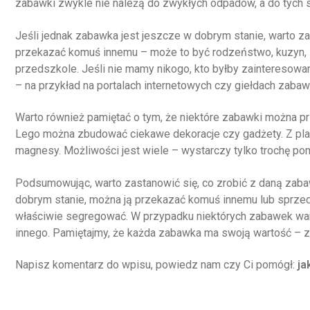
zabawki zwykle nie należą do zwykłych odpadów, a do tych s
Jeśli jednak zabawka jest jeszcze w dobrym stanie, warto za
przekazać komuś innemu – może to być rodzeństwo, kuzyn, zn
przedszkole. Jeśli nie mamy nikogo, kto byłby zainteresow
– na przykład na portalach internetowych czy giełdach zabaw
Warto również pamiętać o tym, że niektóre zabawki można p
Lego można zbudować ciekawe dekoracje czy gadżety. Z pl
magnesy. Możliwości jest wiele – wystarczy tylko trochę po
Podsumowując, warto zastanowić się, co zrobić z daną zabaw
dobrym stanie, można ją przekazać komuś innemu lub sprzedać.
właściwie segregować. W przypadku niektórych zabawek war
innego. Pamiętajmy, że każda zabawka ma swoją wartość – za
Napisz komentarz do wpisu, powiedz nam czy Ci pomógł:
ja