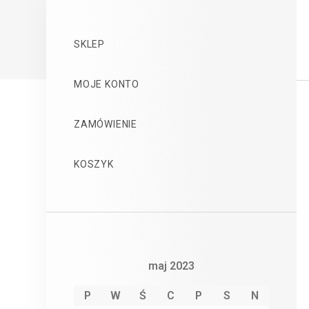
SKLEP
MOJE KONTO
ZAMÓWIENIE
KOSZYK
maj 2023
P
W
Ś
C
P
S
N