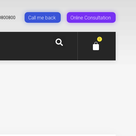
Сall me back
Online Сonsultation
0800800
0