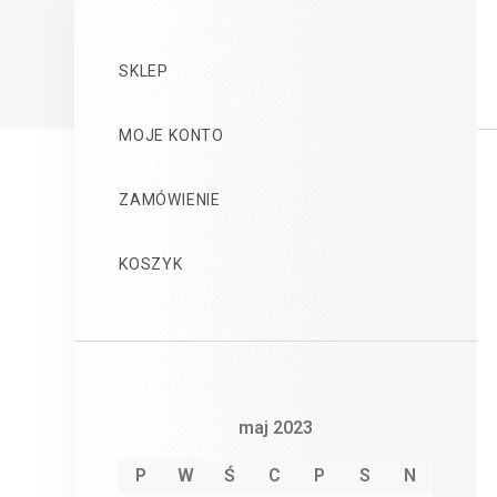
SKLEP
MOJE KONTO
ZAMÓWIENIE
KOSZYK
maj 2023
P
W
Ś
C
P
S
N