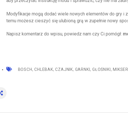
aby przeczytać instrukcję modu i sprawdzić, czy nie ma żadn
Modyfikacje mogą dodać wiele nowych elementów do gry i zmi
temu możesz cieszyć się ulubioną grą w zupełnie nowy spo
Napisz komentarz do wpisu, powiedz nam czy Ci pomógł:
mo
BOSCH
,
CHLEBAK
,
CZAJNIK
,
GARNKI
,
GŁOŚNIKI
,
MIKSE