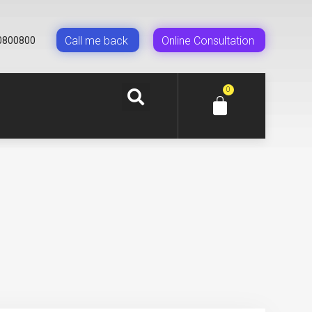
Сall me back
Online Сonsultation
0800800
0