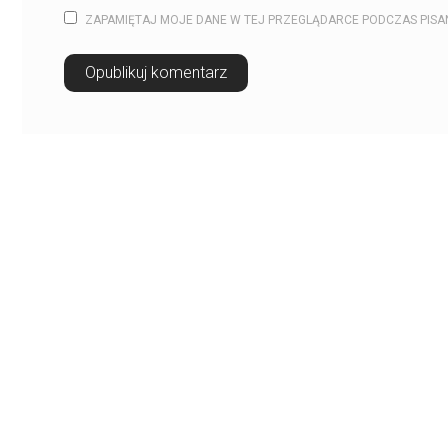
ZAPAMIĘTAJ MOJE DANE W TEJ PRZEGLĄDARCE PODCZAS PISA