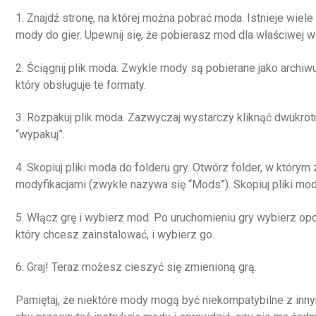
1. Znajdź stronę, na której można pobrać moda. Istnieje wiel
mody do gier. Upewnij się, że pobierasz mod dla właściwej we
2. Ściągnij plik moda. Zwykle mody są pobierane jako archiw
który obsługuje te formaty.
3. Rozpakuj plik moda. Zazwyczaj wystarczy kliknąć dwukrotn
“wypakuj”.
4. Skopiuj pliki moda do folderu gry. Otwórz folder, w którym 
modyfikacjami (zwykle nazywa się “Mods”). Skopiuj pliki mod
5. Włącz grę i wybierz mod. Po uruchomieniu gry wybierz op
który chcesz zainstalować, i wybierz go.
6. Graj! Teraz możesz cieszyć się zmienioną grą.
Pamiętaj, że niektóre mody mogą być niekompatybilne z inny