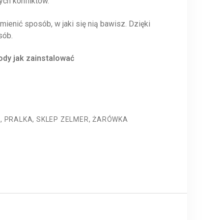
ych konfliktów.
enić sposób, w jaki się nią bawisz. Dzięki
sób.
dy jak zainstalować
R
,
PRALKA
,
SKLEP ZELMER
,
ŻARÓWKA