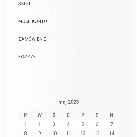
SKLEP
MOJE KONTO
ZAMÓWIENIE
KOSZYK
maj 2023
P
W
Ś
C
P
S
N
1
2
3
4
5
6
7
8
9
10
11
12
13
14