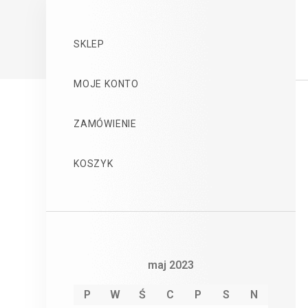
SKLEP
MOJE KONTO
ZAMÓWIENIE
KOSZYK
maj 2023
P
W
Ś
C
P
S
N