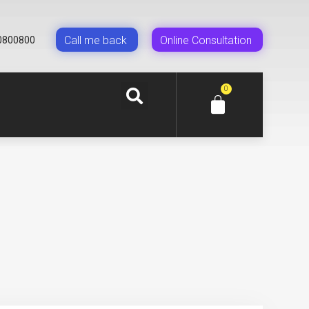
Сall me back
Online Сonsultation
0800800
0