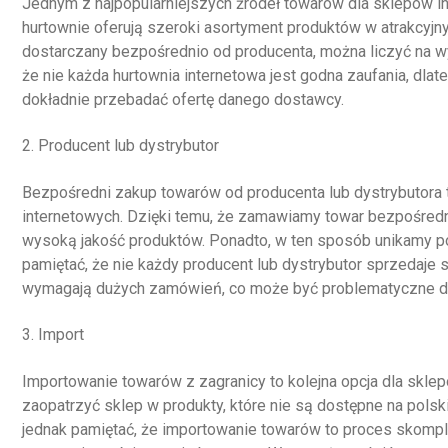
Jednym z najpopularniejszych źródeł towarów dla sklepów in
hurtownie oferują szeroki asortyment produktów w atrakcyjny
dostarczany bezpośrednio od producenta, można liczyć na w
że nie każda hurtownia internetowa jest godna zaufania, dla
dokładnie przebadać ofertę danego dostawcy.
2. Producent lub dystrybutor
Bezpośredni zakup towarów od producenta lub dystrybutora t
internetowych. Dzięki temu, że zamawiamy towar bezpośredni
wysoką jakość produktów. Ponadto, w ten sposób unikamy po
pamiętać, że nie każdy producent lub dystrybutor sprzedaje 
wymagają dużych zamówień, co może być problematyczne dl
3. Import
Importowanie towarów z zagranicy to kolejna opcja dla skl
zaopatrzyć sklep w produkty, które nie są dostępne na polsk
jednak pamiętać, że importowanie towarów to proces skom