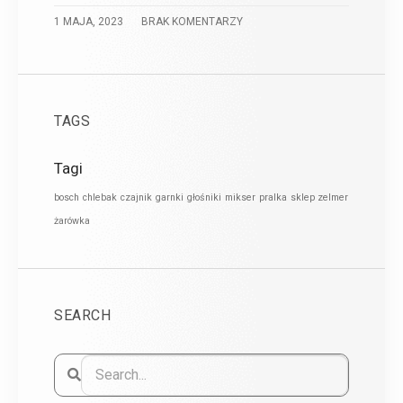
1 MAJA, 2023
BRAK KOMENTARZY
TAGS
Tagi
bosch
chlebak
czajnik
garnki
głośniki
mikser
pralka
sklep zelmer
żarówka
SEARCH