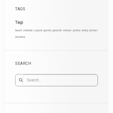
TAGS
Tagi
bosch
chlebak
czajnik
garnki
głośniki
mikser
pralka
sklep zelmer
żarówka
SEARCH