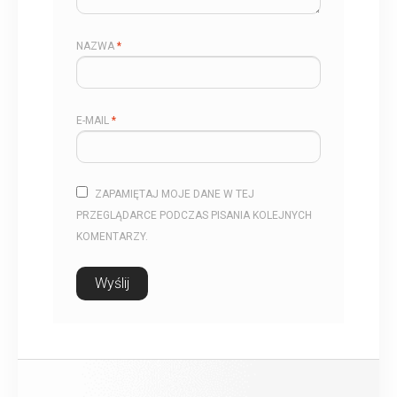
NAZWA
*
E-MAIL
*
ZAPAMIĘTAJ MOJE DANE W TEJ
PRZEGLĄDARCE PODCZAS PISANIA KOLEJNYCH
KOMENTARZY.