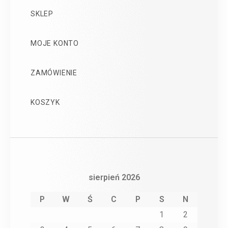
SKLEP
MOJE KONTO
ZAMÓWIENIE
KOSZYK
sierpień 2026
P
W
Ś
C
P
S
N
1
2