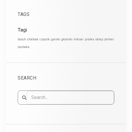
TAGS
Tagi
bosch
chlebak
czajnik
garnki
głośniki
mikser
pralka
sklep zelmer
żarówka
SEARCH