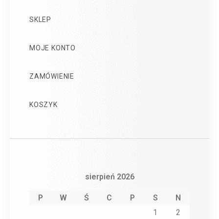
SKLEP
MOJE KONTO
ZAMÓWIENIE
KOSZYK
sierpień 2026
P
W
Ś
C
P
S
N
1
2